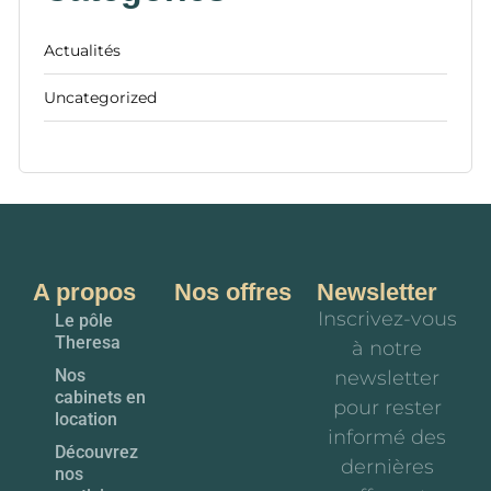
Actualités
Uncategorized
A propos
Nos offres
Newsletter
Inscrivez-vous
Le pôle
Theresa
à notre
Nos
newsletter
cabinets en
pour rester
location
informé des
Découvrez
dernières
nos